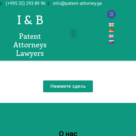
(+995 32) 293 89 96
info@patent-attorney.ge
I & B
Patent
Права интеллектуальной собственности в Грузии
Attorneys
Lawyers
Нажмите здесь
О нас