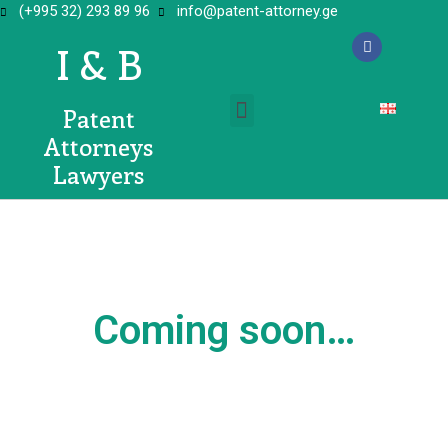
(+995 32) 293 89 96
info@patent-attorney.ge
I & B
Patent
Attorneys
Lawyers
Coming soon…